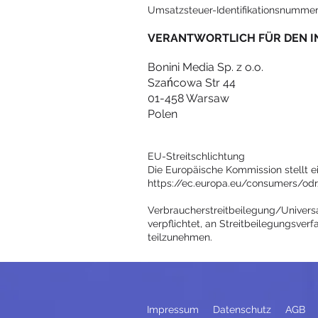
Umsatzsteuer-Identifikationsnumme
VERANTWORTLICH FÜR DEN INH
Bonini Media Sp. z o.o.
Szańcowa Str 44
01-458 Warsaw
Polen
EU-Streitschlichtung
Die Europäische Kommission stellt ei
https://ec.europa.eu/consumers/odr
Verbraucherstreitbeilegung/Universal
verpflichtet, an Streitbeilegungsver
teilzunehmen.
Impressum
Datenschutz
AGB