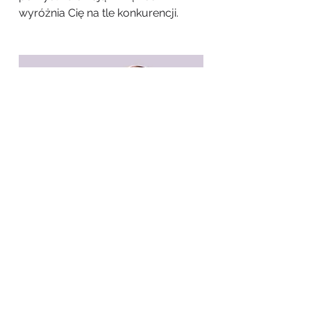
wyróżnia Cię na tle konkurencji.
WRACAĆ DO PRACY
odcisk
Ochrona danych
Warunki